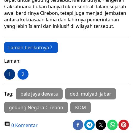
tepat untuk gedung tersebut. Menurutnya, Pangeran
Cakrabuana bukan hanya tokoh sentral dalam sejarah
awal berdirinya Cirebon, tetapi juga menjadi jembatan
antara kekuasaan lama dan lahirnya pemerintahan
yang lebih Islami dan inklusif di wilayah tersebut.
Laman berikutnya
Laman:
1
2
Tag:
bale jaya dewata
dedi mulyadi jabar
gedung Negara Cirebon
KDM
0 Komentar