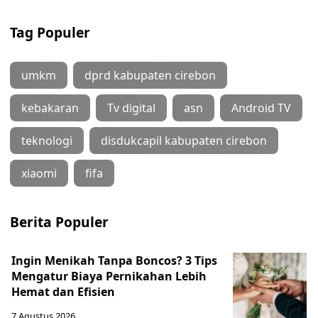
Tag Populer
umkm
dprd kabupaten cirebon
kebakaran
Tv digital
asn
Android TV
teknologi
disdukcapil kabupaten cirebon
xiaomi
fifa
Berita Populer
Ingin Menikah Tanpa Boncos? 3 Tips
Mengatur Biaya Pernikahan Lebih
Hemat dan Efisien
7 Agustus 2026