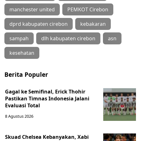
manchester united
PEMKOT Cirebon
dprd kabupaten cirebon
kebakaran
sampah
dlh kabupaten cirebon
asn
kesehatan
Berita Populer
Gagal ke Semifinal, Erick Thohir
Pastikan Timnas Indonesia Jalani
Evaluasi Total
8 Agustus 2026
Skuad Chelsea Kebanyakan, Xabi