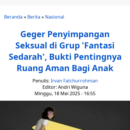
Beranda
»
Berita
»
Nasional
Geger Penyimpangan
Seksual di Grup 'Fantasi
Sedarah', Bukti Pentingnya
Ruang Aman Bagi Anak
Penulis:
Irvan Fatchurrohman
Editor: Andri Wiguna
Minggu, 18 Mei 2025 - 16:55