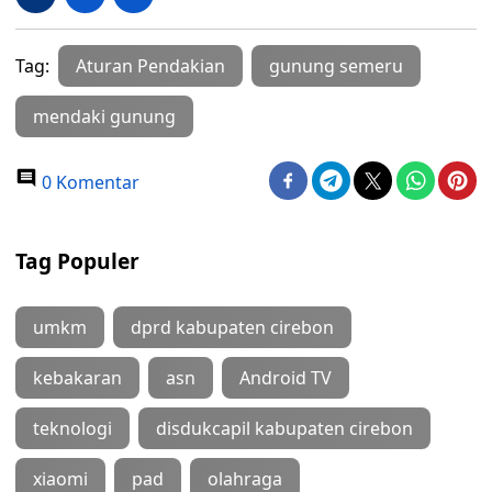
Tag:
Aturan Pendakian
gunung semeru
mendaki gunung
0 Komentar
Tag Populer
umkm
dprd kabupaten cirebon
kebakaran
asn
Android TV
teknologi
disdukcapil kabupaten cirebon
xiaomi
pad
olahraga