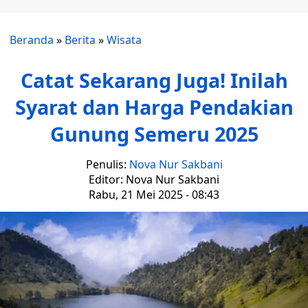
Beranda
»
Berita
»
Wisata
Catat Sekarang Juga! Inilah
Syarat dan Harga Pendakian
Gunung Semeru 2025
Penulis:
Nova Nur Sakbani
Editor: Nova Nur Sakbani
Rabu, 21 Mei 2025 - 08:43