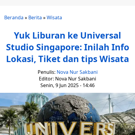
Beranda
»
Berita
»
Wisata
Yuk Liburan ke Universal
Studio Singapore: Inilah Info
Lokasi, Tiket dan tips Wisata
Penulis:
Nova Nur Sakbani
Editor: Nova Nur Sakbani
Senin, 9 Jun 2025 - 14:46