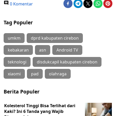
0 Komentar
Tag Populer
umkm
dprd kabupaten cirebon
kebakaran
asn
Android TV
teknologi
disdukcapil kabupaten cirebon
xiaomi
pad
olahraga
Berita Populer
Kolesterol Tinggi Bisa Terlihat dari
Kaki? Ini 6 Tanda yang Wajib