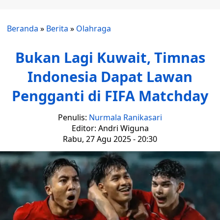
Beranda
»
Berita
»
Olahraga
Bukan Lagi Kuwait, Timnas
Indonesia Dapat Lawan
Pengganti di FIFA Matchday
Penulis:
Nurmala Ranikasari
Editor: Andri Wiguna
Rabu, 27 Agu 2025 - 20:30