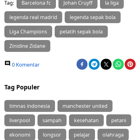
Tag:
Barcelona fc
Johan Cruyff
la liga
legenda real madrid
legenda sepak bola
Liga Champions
pelatih sepak bola
Zinidine Zidane
0 Komentar
Tag Populer
timnas indonesia
manchester united
liverpool
sampah
kesehatan
petani
ekonomi
longsor
pelajar
olahraga