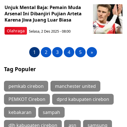
Unjuk Mental Baja: Pemain Muda
Arsenal Ini Dibanjiri Pujian Arteta
Karena Jiwa Juang Luar Biasa
Olahraga
Selasa, 2 Des 2025 - 08:00
1
2
3
4
5
»
Tag Populer
pemkab cirebon
manchester united
PEMKOT Cirebon
dprd kabupaten cirebon
kebakaran
sampah
dlh kabupaten cirebon
asn
samsung