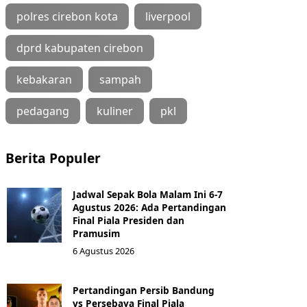
polres cirebon kota
liverpool
dprd kabupaten cirebon
kebakaran
sampah
pedagang
kuliner
pkl
Berita Populer
Jadwal Sepak Bola Malam Ini 6-7
Agustus 2026: Ada Pertandingan
Final Piala Presiden dan
Pramusim
6 Agustus 2026
Pertandingan Persib Bandung
vs Persebaya Final Piala