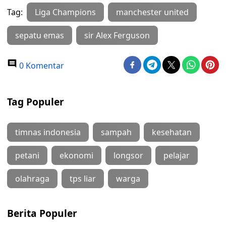
Tag:
Liga Champions
manchester united
sepatu emas
sir Alex Ferguson
0 Komentar
Tag Populer
timnas indonesia
sampah
kesehatan
petani
ekonomi
longsor
pelajar
olahraga
tps liar
warga
Berita Populer