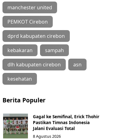
manchester united
PEMKOT Cirebon
dprd kabupaten cirebon
kebakaran
sampah
dlh kabupaten cirebon
asn
kesehatan
Berita Populer
Gagal ke Semifinal, Erick Thohir
Pastikan Timnas Indonesia
Jalani Evaluasi Total
8 Agustus 2026