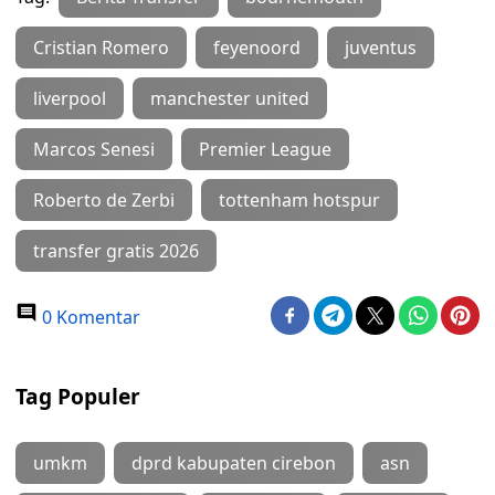
Cristian Romero
feyenoord
juventus
liverpool
manchester united
Marcos Senesi
Premier League
Roberto de Zerbi
tottenham hotspur
transfer gratis 2026
0 Komentar
Tag Populer
umkm
dprd kabupaten cirebon
asn