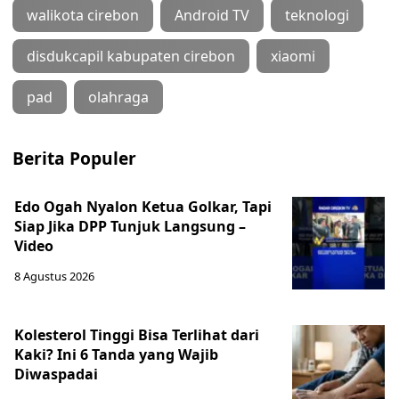
walikota cirebon
Android TV
teknologi
disdukcapil kabupaten cirebon
xiaomi
pad
olahraga
Berita Populer
Edo Ogah Nyalon Ketua Golkar, Tapi
Siap Jika DPP Tunjuk Langsung –
Video
8 Agustus 2026
Kolesterol Tinggi Bisa Terlihat dari
Kaki? Ini 6 Tanda yang Wajib
Diwaspadai