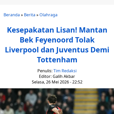
Beranda
»
Berita
»
Olahraga
Kesepakatan Lisan! Mantan
Bek Feyenoord Tolak
Liverpool dan Juventus Demi
Tottenham
Penulis:
Tim Redaksi
Editor: Galih Akbar
Selasa, 26 Mei 2026 - 22:52