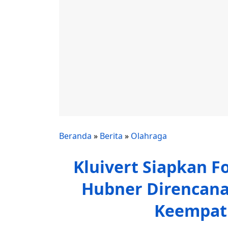
Beranda
»
Berita
»
Olahraga
Kluivert Siapkan Fo
Hubner Direncanak
Keempat K