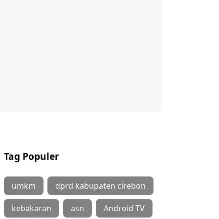
Tag Populer
umkm
dprd kabupaten cirebon
kebakaran
asn
Android TV