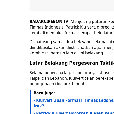
RADARCIREBON.TV-
Menjelang putaran keem
Timnas Indonesia, Patrick Kluivert, dipred
kembali memakai formasi empat bek datar.
Disaat yang sama, dua bek yang selama ini 
diindikasikan akan diistirahatkan agar m
kombinasi pemain lain di lini belakang.
Latar Belakang Pergeseran Takti
Selama beberapa laga sebelumnya, khususn
Taipei dan Lebanon, Kluivert telah bereks
penggunaan tiga bek tengah.
Baca Juga:
Kluivert Ubah Formasi Timnas Indonesi
Irak?
Patrick Kluivert Bocorkan Alasan Pan