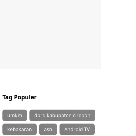
Tag Populer
umkm
dprd kabupaten cirebon
kebakaran
asn
Android TV