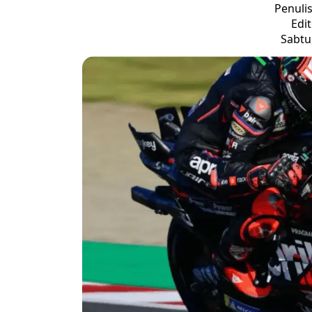
Penuli
Edi
Sabtu,