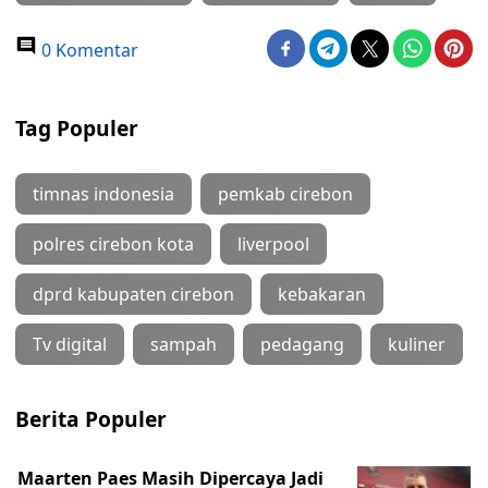
0 Komentar
Tag Populer
timnas indonesia
pemkab cirebon
polres cirebon kota
liverpool
dprd kabupaten cirebon
kebakaran
Tv digital
sampah
pedagang
kuliner
Berita Populer
Maarten Paes Masih Dipercaya Jadi