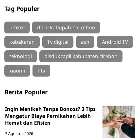
Tag Populer
umkm
dprd kabupaten cirebon
kebakaran
Tv digital
asn
Android TV
teknologi
disdukcapil kabupaten cirebon
xiaomi
fifa
Berita Populer
Ingin Menikah Tanpa Boncos? 3 Tips
Mengatur Biaya Pernikahan Lebih
Hemat dan Efisien
7 Agustus 2026