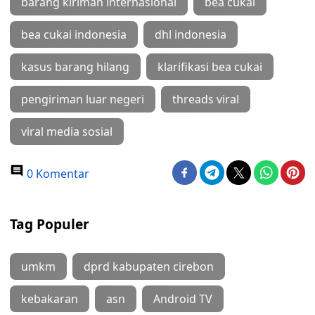
barang kiriman internasional
bea cukai
bea cukai indonesia
dhl indonesia
kasus barang hilang
klarifikasi bea cukai
pengiriman luar negeri
threads viral
viral media sosial
0 Komentar
Tag Populer
umkm
dprd kabupaten cirebon
kebakaran
asn
Android TV