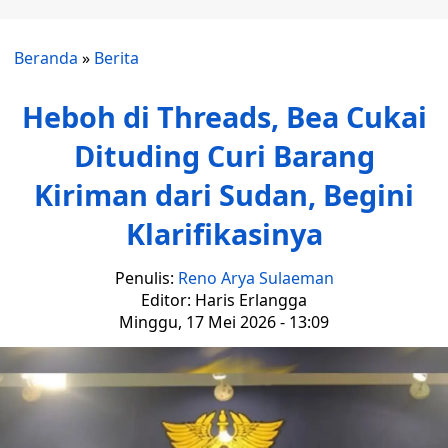
Beranda
»
Berita
Heboh di Threads, Bea Cukai
Dituding Curi Barang
Kiriman dari Sudan, Begini
Klarifikasinya
Penulis:
Reno Arya Sulaeman
Editor: Haris Erlangga
Minggu, 17 Mei 2026 - 13:09