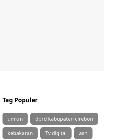
Tag Populer
umkm
dprd kabupaten cirebon
kebakaran
Tv digital
asn