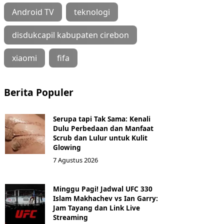
Android TV
teknologi
disdukcapil kabupaten cirebon
xiaomi
fifa
Berita Populer
Serupa tapi Tak Sama: Kenali
Dulu Perbedaan dan Manfaat
Scrub dan Lulur untuk Kulit
Glowing
7 Agustus 2026
Minggu Pagi! Jadwal UFC 330
Islam Makhachev vs Ian Garry:
Jam Tayang dan Link Live
Streaming