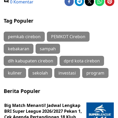
0 Komentar
Tag Populer
pemkab cirebon
PEMKOT Cirebon
kebakaran
sampah
dlh kabupaten cirebon
dprd kota cirebon
kuliner
sekolah
investasi
program
Berita Populer
Big Match Menanti! Jadwal Lengkap
BRI Super League 2026/2027 Pekan 1,
Cek Agenda Pertandingan 18 Klub