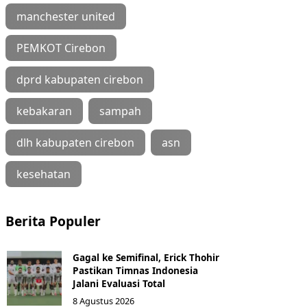
manchester united
PEMKOT Cirebon
dprd kabupaten cirebon
kebakaran
sampah
dlh kabupaten cirebon
asn
kesehatan
Berita Populer
Gagal ke Semifinal, Erick Thohir
Pastikan Timnas Indonesia
Jalani Evaluasi Total
8 Agustus 2026