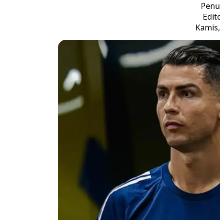
Penul
Edit
Kamis,