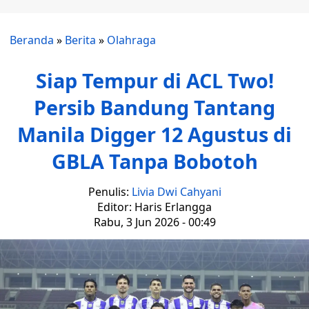
Beranda
»
Berita
»
Olahraga
Siap Tempur di ACL Two!
Persib Bandung Tantang
Manila Digger 12 Agustus di
GBLA Tanpa Bobotoh
Penulis:
Livia Dwi Cahyani
Editor: Haris Erlangga
Rabu, 3 Jun 2026 - 00:49