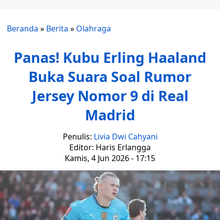
Beranda
»
Berita
»
Olahraga
Panas! Kubu Erling Haaland
Buka Suara Soal Rumor
Jersey Nomor 9 di Real
Madrid
Penulis:
Livia Dwi Cahyani
Editor: Haris Erlangga
Kamis, 4 Jun 2026 - 17:15