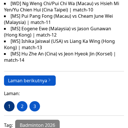
[WD] Ng Weng Chi/Pui Chi Wa (Macau) vs Hsieh Mi
Yen/Yu Chien Hui (Cina Taipei) | match-10
[MS] Pui Pang Fong (Macau) vs Cheam June Wei
(Malaysia) | match-11
[MS] Eogene Ewe (Malaysia) vs Jason Gunawan
(Hong Kong) | match-12
[WS] Ishika Jaiswal (USA) vs Liang Ka Wing (Hong
Kong) | match-13
[MS] Hu Zhe An (Cina) vs Jeon Hyeok Jin (Korsel) |
match-14
Laman berikutnya
Laman:
1
2
3
Tag:
Badminton 2026