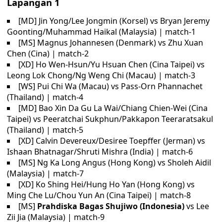
Lapangan 1
[MD] Jin Yong/Lee Jongmin (Korsel) vs Bryan Jeremy
Goonting/Muhammad Haikal (Malaysia) | match-1
[MS] Magnus Johannesen (Denmark) vs Zhu Xuan
Chen (Cina) | match-2
[XD] Ho Wen-Hsun/Yu Hsuan Chen (Cina Taipei) vs
Leong Lok Chong/Ng Weng Chi (Macau) | match-3
[WS] Pui Chi Wa (Macau) vs Pass-Orn Phannachet
(Thailand) | match-4
[MD] Bao Xin Da Gu La Wai/Chiang Chien-Wei (Cina
Taipei) vs Peeratchai Sukphun/Pakkapon Teeraratsakul
(Thailand) | match-5
[XD] Calvin Devereux/Desiree Toepffer (Jerman) vs
Ishaan Bhatnagar/Shruti Mishra (India) | match-6
[MS] Ng Ka Long Angus (Hong Kong) vs Sholeh Aidil
(Malaysia) | match-7
[XD] Ko Shing Hei/Hung Ho Yan (Hong Kong) vs
Ming Che Lu/Chou Yun An (Cina Taipei) | match-8
[MS]
Prahdiska Bagas Shujiwo (Indonesia)
vs Lee
Zii Jia (Malaysia) | match-9