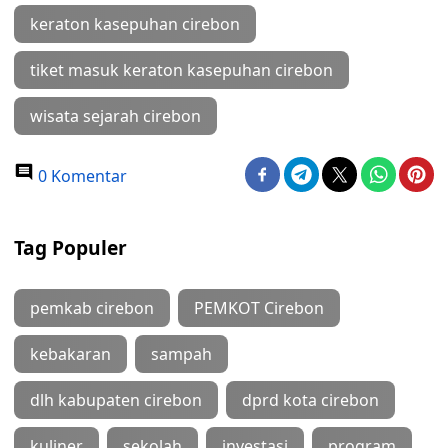
keraton kasepuhan cirebon
tiket masuk keraton kasepuhan cirebon
wisata sejarah cirebon
0 Komentar
Tag Populer
pemkab cirebon
PEMKOT Cirebon
kebakaran
sampah
dlh kabupaten cirebon
dprd kota cirebon
kuliner
sekolah
investasi
program