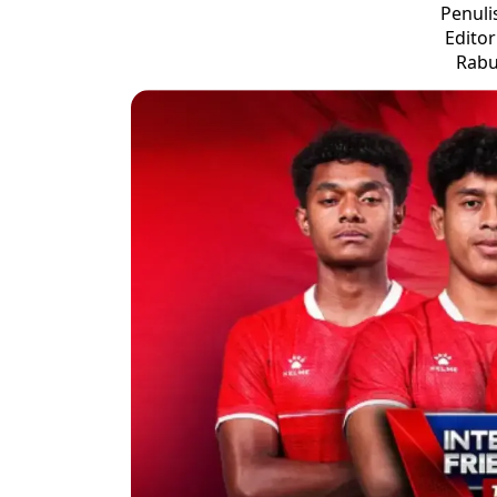
Penuli
Edito
Rabu,