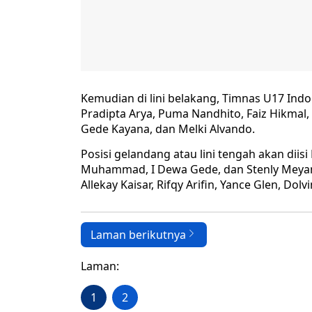
Kemudian di lini belakang, Timnas U17 In
Pradipta Arya, Puma Nandhito, Faiz Hikmal
Gede Kayana, dan Melki Alvando.
Posisi gelandang atau lini tengah akan diisi
Muhammad, I Dewa Gede, dan Stenly Meyanu
Allekay Kaisar, Rifqy Arifin, Yance Glen, Dolv
Laman berikutnya
Laman:
1
2