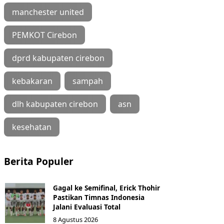
manchester united
PEMKOT Cirebon
dprd kabupaten cirebon
kebakaran
sampah
dlh kabupaten cirebon
asn
kesehatan
Berita Populer
Gagal ke Semifinal, Erick Thohir
Pastikan Timnas Indonesia
Jalani Evaluasi Total
8 Agustus 2026