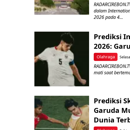
RADARCIREBON.TV-
dalam Internatio
2026 pada 4...
Prediksi I
2026: Gar
Olahraga
Selasa
RADARCIREBON.TV
mati saat bertemu
Prediksi S
Garuda Mu
Dunia Ter