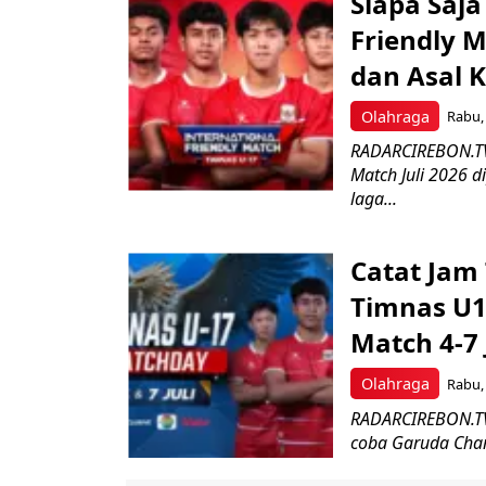
Siapa Saj
Friendly M
dan Asal 
Olahraga
Rabu, 
RADARCIREBON.TV-
Match Juli 2026 
laga...
Catat Jam
Timnas U1
Match 4-7 
Olahraga
Rabu, 
RADARCIREBON.TV-
coba Garuda Champ