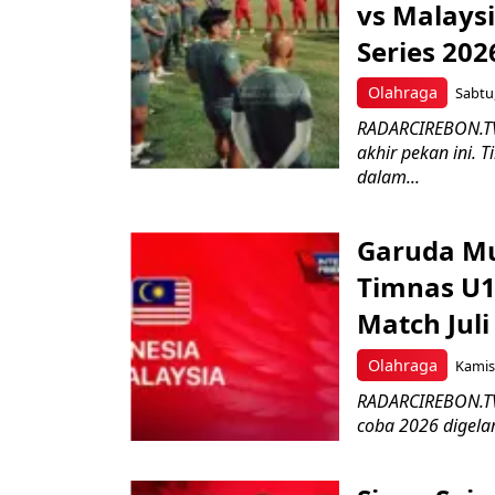
vs Malays
Series 202
Olahraga
Sabtu,
RADARCIREBON.TV-
akhir pekan ini.
dalam...
Garuda Mu
Timnas U1
Match Juli
Olahraga
Kamis,
RADARCIREBON.TV-
coba 2026 digelar