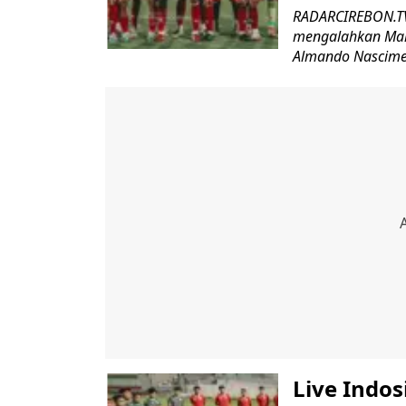
RADARCIREBON.TV 
mengalahkan Malay
Almando Nasciment
Live Indos