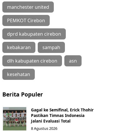
manchester united
PEMKOT Cirebon
dprd kabupaten cirebon
kebakaran
sampah
dlh kabupaten cirebon
asn
kesehatan
Berita Populer
Gagal ke Semifinal, Erick Thohir
Pastikan Timnas Indonesia
Jalani Evaluasi Total
8 Agustus 2026