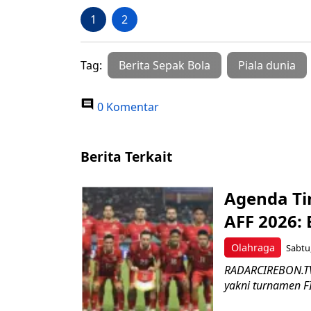
1
2
Tag:
Berita Sepak Bola
Piala dunia
0 Komentar
Berita Terkait
Agenda Tim
AFF 2026: 
Olahraga
Sabtu,
RADARCIREBON.TV-
yakni turnamen F