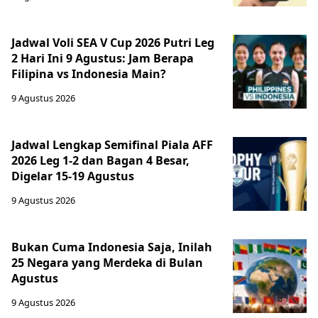
Jadwal Voli SEA V Cup 2026 Putri Leg
2 Hari Ini 9 Agustus: Jam Berapa
Filipina vs Indonesia Main?
9 Agustus 2026
Jadwal Lengkap Semifinal Piala AFF
2026 Leg 1-2 dan Bagan 4 Besar,
Digelar 15-19 Agustus
9 Agustus 2026
Bukan Cuma Indonesia Saja, Inilah
25 Negara yang Merdeka di Bulan
Agustus
9 Agustus 2026