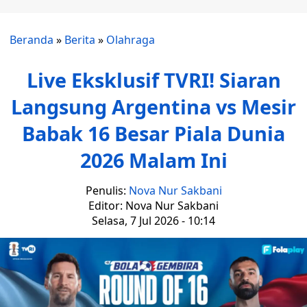
Beranda
»
Berita
»
Olahraga
Live Eksklusif TVRI! Siaran
Langsung Argentina vs Mesir
Babak 16 Besar Piala Dunia
2026 Malam Ini
Penulis:
Nova Nur Sakbani
Editor: Nova Nur Sakbani
Selasa, 7 Jul 2026 - 10:14