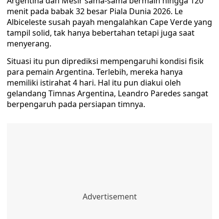
Argentina dan Mesir sama-sama bermain hingga 120
menit pada babak 32 besar Piala Dunia 2026. Le
Albiceleste susah payah mengalahkan Cape Verde yang
tampil solid, tak hanya bebertahan tetapi juga saat
menyerang.
Situasi itu pun diprediksi mempengaruhi kondisi fisik
para pemain Argentina. Terlebih, mereka hanya
memiliki istirahat 4 hari. Hal itu pun diakui oleh
gelandang Timnas Argentina, Leandro Paredes sangat
berpengaruh pada persiapan timnya.