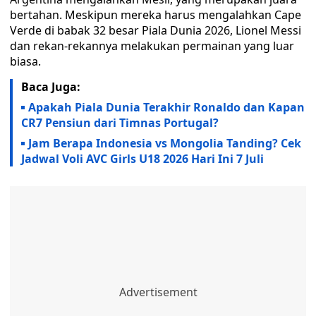
bertahan. Meskipun mereka harus mengalahkan Cape
Verde di babak 32 besar Piala Dunia 2026, Lionel Messi
dan rekan-rekannya melakukan permainan yang luar
biasa.
Baca Juga:
Apakah Piala Dunia Terakhir Ronaldo dan Kapan
CR7 Pensiun dari Timnas Portugal?
Jam Berapa Indonesia vs Mongolia Tanding? Cek
Jadwal Voli AVC Girls U18 2026 Hari Ini 7 Juli