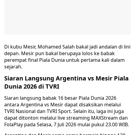
Di kubu Mesir, Mohamed Salah bakal jadi andalan di lini
depan. Mesir pun bakal berupaya lolos ke babak
perempat final Piala Dunia untuk pertama kali dalam
sejarah.
Siaran Langsung Argentina vs Mesir Piala
Dunia 2026 di TVRI
Siaran langsung babak 16 besar Piala Dunia 2026
antara Argentina vs Mesir dapat disaksikan melalui
TVRI Nasional dan TVRI Sport. Selain itu, laga ini juga
dapat ditonton melalui live streaming MAXStream dan
FolaPlay pada Selasa, 7 Juli 2026 mulai pukul 23.00 WIB.