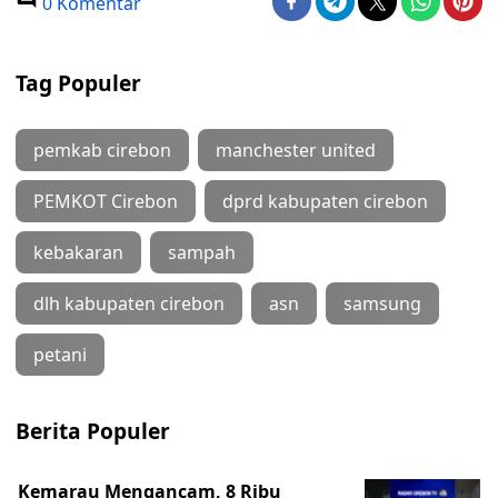
0 Komentar
Tag Populer
pemkab cirebon
manchester united
PEMKOT Cirebon
dprd kabupaten cirebon
kebakaran
sampah
dlh kabupaten cirebon
asn
samsung
petani
Berita Populer
Kemarau Mengancam, 8 Ribu