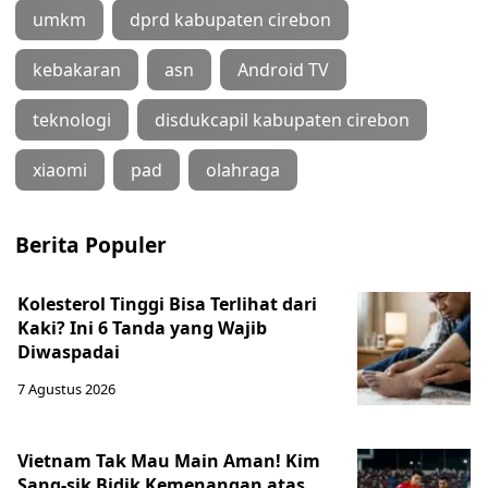
umkm
dprd kabupaten cirebon
kebakaran
asn
Android TV
teknologi
disdukcapil kabupaten cirebon
xiaomi
pad
olahraga
Berita Populer
Kolesterol Tinggi Bisa Terlihat dari
Kaki? Ini 6 Tanda yang Wajib
Diwaspadai
7 Agustus 2026
Vietnam Tak Mau Main Aman! Kim
Sang-sik Bidik Kemenangan atas