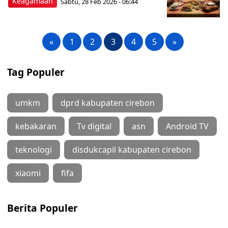
Keagamaan
Sabtu, 28 Feb 2026 - 06:44
«
1
2
3
4
5
»
Tag Populer
umkm
dprd kabupaten cirebon
kebakaran
Tv digital
asn
Android TV
teknologi
disdukcapil kabupaten cirebon
xiaomi
fifa
Berita Populer