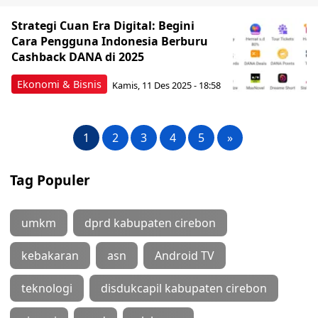
Strategi Cuan Era Digital: Begini
Cara Pengguna Indonesia Berburu
Cashback DANA di 2025
Ekonomi & Bisnis
Kamis, 11 Des 2025 - 18:58
1
2
3
4
5
»
Tag Populer
umkm
dprd kabupaten cirebon
kebakaran
asn
Android TV
teknologi
disdukcapil kabupaten cirebon