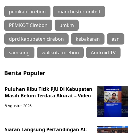
pemkab cirebon
manchester united
PEMKOT Cirebon
umkm
dprd kabupaten cirebon
kebakaran
asn
samsung
walikota cirebon
Android TV
Berita Populer
‎Puluhan Ribu Titik PJU Di Kabupaten
Masih Belum Terdata Akurat – Video
8 Agustus 2026
Siaran Langsung Pertandingan AC