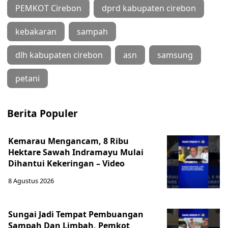
PEMKOT Cirebon
dprd kabupaten cirebon
kebakaran
sampah
dlh kabupaten cirebon
asn
samsung
petani
Berita Populer
Kemarau Mengancam, 8 Ribu
Hektare Sawah Indramayu Mulai
Dihantui Kekeringan – Video
8 Agustus 2026
Sungai Jadi Tempat Pembuangan
Sampah Dan Limbah, Pemkot