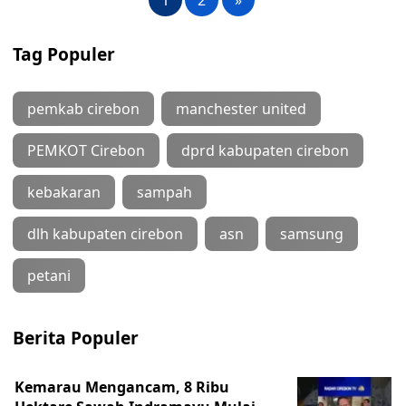
1
2
»
Tag Populer
pemkab cirebon
manchester united
PEMKOT Cirebon
dprd kabupaten cirebon
kebakaran
sampah
dlh kabupaten cirebon
asn
samsung
petani
Berita Populer
Kemarau Mengancam, 8 Ribu