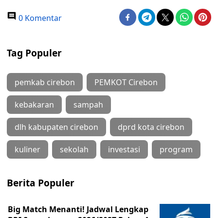
0 Komentar
Tag Populer
pemkab cirebon
PEMKOT Cirebon
kebakaran
sampah
dlh kabupaten cirebon
dprd kota cirebon
kuliner
sekolah
investasi
program
Berita Populer
Big Match Menanti! Jadwal Lengkap