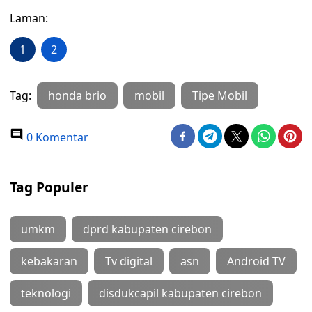
Laman:
1
2
Tag:
honda brio
mobil
Tipe Mobil
0 Komentar
Tag Populer
umkm
dprd kabupaten cirebon
kebakaran
Tv digital
asn
Android TV
teknologi
disdukcapil kabupaten cirebon