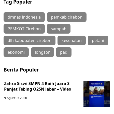
Tag Populer
timnas indonesia
pemkab cirebon
PEMKOT Cirebon
sampah
dlh kabupaten cirebon
kesehatan
petani
ekonomi
longsor
pad
Berita Populer
Zahra Siswi SMPN 4 Raih Juara 3
Panjat Tebing O2SN Jabar – Video
9 Agustus 2026