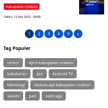
Kabupaten Cirebon
Sabtu, 13 Des 2025 - 09:00
1
2
3
4
5
»
Tag Populer
umkm
dprd kabupaten cirebon
kebakaran
asn
Android TV
teknologi
disdukcapil kabupaten cirebon
xiaomi
pad
olahraga