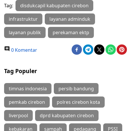
Tag:
disdukcapil kabupaten cirebon
infrastruktur
layanan adminduk
layanan publik
perekaman ektp
0 Komentar
Tag Populer
timnas indonesia
persib bandung
pemkab cirebon
polres cirebon kota
liverpool
dprd kabupaten cirebon
kebakaran
sampah
pedagang
PSSI