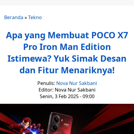
Beranda
»
Tekno
Apa yang Membuat POCO X7
Pro Iron Man Edition
Istimewa? Yuk Simak Desan
dan Fitur Menariknya!
Penulis:
Nova Nur Sakbani
Editor: Nova Nur Sakbani
Senin, 3 Feb 2025 - 09:00