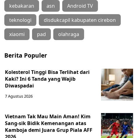
kebakaran
asn
Android TV
teknologi
disdukcapil kabupaten cirebon
xiaomi
pad
olahraga
Berita Populer
Kolesterol Tinggi Bisa Terlihat dari
Kaki? Ini 6 Tanda yang Wajib
Diwaspadai
7 Agustus 2026
Vietnam Tak Mau Main Aman! Kim
Sang-sik Bidik Kemenangan atas
Kamboja demi Juara Grup Piala AFF
2026