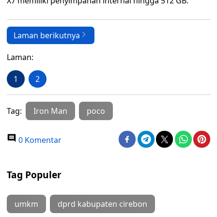
X7 memiliki penyimpanan internal hingga 512 GB.
Laman berikutnya
Laman:
1
2
Tag:
Iron Man
poco
0 Komentar
Tag Populer
umkm
dprd kabupaten cirebon