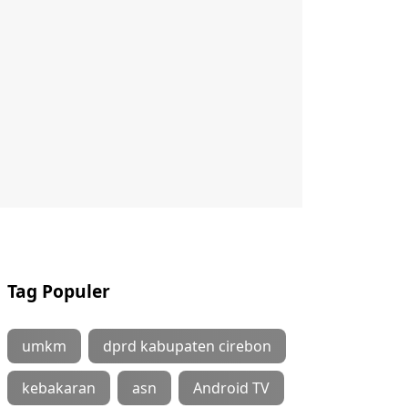
Tag Populer
umkm
dprd kabupaten cirebon
kebakaran
asn
Android TV