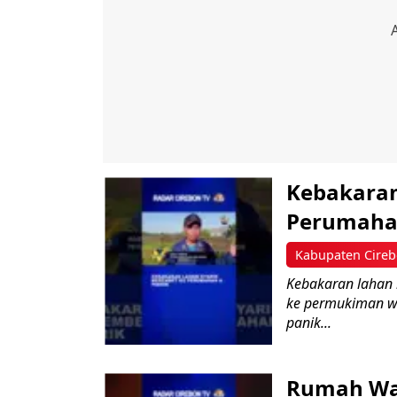
Kebakaran
Perumahan
Kabupaten Cire
Kebakaran lahan 
ke permukiman w
panik...
Rumah War