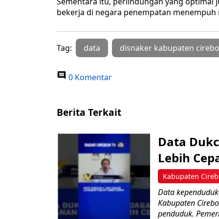
Sementara itu, perlindungan yang optimal j
bekerja di negara penempatan menempuh re
Tag:
data
disnaker kabupaten cireb
0 Komentar
Berita Terkait
Data Dukc
Lebih Cepa
Kabupaten Cire
Data kependuduka
Kabupaten Cirebon
penduduk. Pemeri