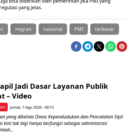
uga bisa diberikan oleh pemerintah jika PMI yang
gulasi yang jelas.
on
migran
nasional
PMI
terbesar
apil Jadi Dasar Layanan Publik
t – Video
bon
Jumat, 7 Agu 2026 - 09:15
n yang dikelola Dinas Kependudukan dan Pencatatan Sipil
 kini tak lagi hanya berfungsi sebagai administrasi
ntah...