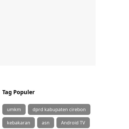
Tag Populer
umkm
dprd kabupaten cirebon
kebakaran
asn
Android TV