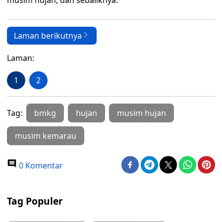
musim hujan, dan sebaliknya.
Laman berikutnya
Laman:
1
2
Tag:
bmkg
hujan
musim hujan
musim kemarau
0 Komentar
Tag Populer