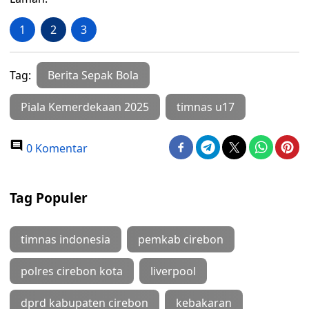
1
2
3
Tag:
Berita Sepak Bola
Piala Kemerdekaan 2025
timnas u17
0 Komentar
Tag Populer
timnas indonesia
pemkab cirebon
polres cirebon kota
liverpool
dprd kabupaten cirebon
kebakaran