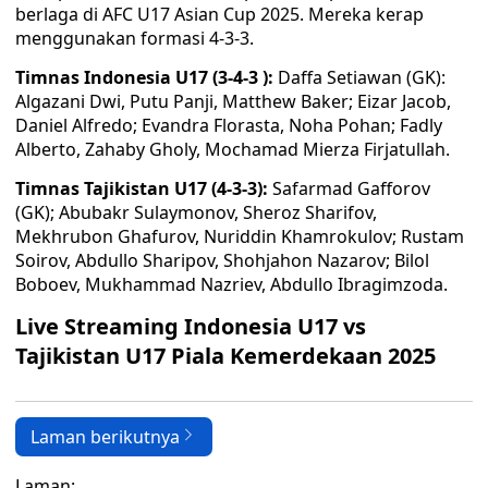
berlaga di AFC U17 Asian Cup 2025. Mereka kerap
menggunakan formasi 4-3-3.
Timnas Indonesia U17 (3-4-3 ):
Daffa Setiawan (GK):
Algazani Dwi, Putu Panji, Matthew Baker; Eizar Jacob,
Daniel Alfredo; Evandra Florasta, Noha Pohan; Fadly
Alberto, Zahaby Gholy, Mochamad Mierza Firjatullah.
Timnas Tajikistan U17 (4-3-3):
Safarmad Gafforov
(GK); Abubakr Sulaymonov, Sheroz Sharifov,
Mekhrubon Ghafurov, Nuriddin Khamrokulov; Rustam
Soirov, Abdullo Sharipov, Shohjahon Nazarov; Bilol
Boboev, Mukhammad Nazriev, Abdullo Ibragimzoda.
Live Streaming Indonesia U17 vs
Tajikistan U17 Piala Kemerdekaan 2025
Laman berikutnya
Laman: