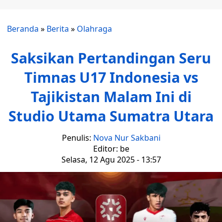
Beranda
»
Berita
»
Olahraga
Saksikan Pertandingan Seru
Timnas U17 Indonesia vs
Tajikistan Malam Ini di
Studio Utama Sumatra Utara
Penulis:
Nova Nur Sakbani
Editor: be
Selasa, 12 Agu 2025 - 13:57