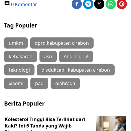
0 Komentar
Tag Populer
umkm
dprd kabupaten cirebon
kebakaran
asn
Android TV
teknologi
disdukcapil kabupaten cirebon
xiaomi
pad
olahraga
Berita Populer
Kolesterol Tinggi Bisa Terlihat dari
Kaki? Ini 6 Tanda yang Wajib