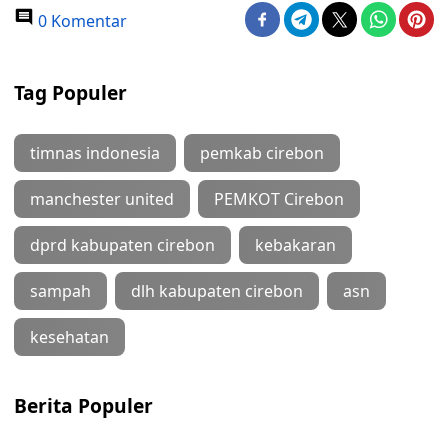
0 Komentar
Tag Populer
timnas indonesia
pemkab cirebon
manchester united
PEMKOT Cirebon
dprd kabupaten cirebon
kebakaran
sampah
dlh kabupaten cirebon
asn
kesehatan
Berita Populer