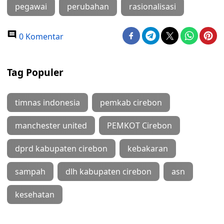
pegawai
perubahan
rasionalisasi
0 Komentar
Tag Populer
timnas indonesia
pemkab cirebon
manchester united
PEMKOT Cirebon
dprd kabupaten cirebon
kebakaran
sampah
dlh kabupaten cirebon
asn
kesehatan