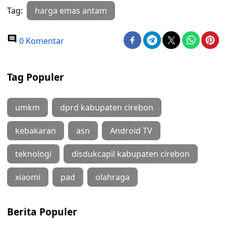
Tag:
harga emas antam
0 Komentar
Tag Populer
umkm
dprd kabupaten cirebon
kebakaran
asn
Android TV
teknologi
disdukcapil kabupaten cirebon
xiaomi
pad
olahraga
Berita Populer