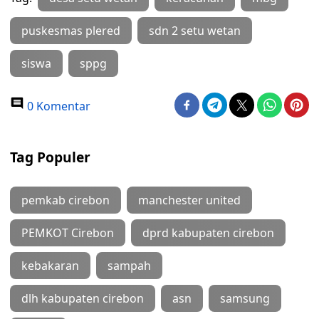
puskesmas plered
sdn 2 setu wetan
siswa
sppg
0 Komentar
Tag Populer
pemkab cirebon
manchester united
PEMKOT Cirebon
dprd kabupaten cirebon
kebakaran
sampah
dlh kabupaten cirebon
asn
samsung